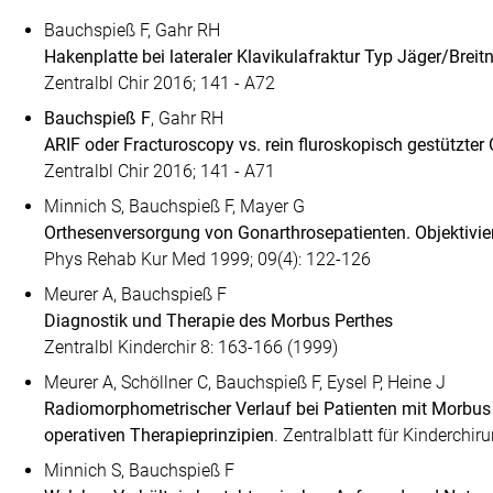
Bauchspieß F, Gahr RH
Hakenplatte bei lateraler Klavikulafraktur Typ Jäger/Breit
Zentralbl Chir 2016; 141 - A72
Bauchspieß F
, Gahr RH
ARIF oder Fracturoscopy vs. rein fluroskopisch gestützte
Zentralbl Chir 2016; 141 - A71
Minnich S, Bauchspieß F, Mayer G
Orthesenversorgung von Gonarthrosepatienten. Objektivi
Phys Rehab Kur Med 1999; 09(4): 122-126
Meurer A, Bauchspieß F
Diagnostik und Therapie des Morbus Perthes
Zentralbl Kinderchir 8: 163-166 (1999)
Meurer A, Schöllner C, Bauchspieß F, Eysel P, Heine J
Radiomorphometri­scher Verlauf bei Patienten mit Morbus
operativen Therapieprinzipien
. Zentralblatt für Kinderchir
Minnich S, Bauchspieß F