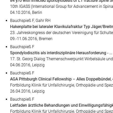
84 y/o with infected spondylodesis of L1 fracture Spine Su
10th IGASS (International Group for Advancement in Spin
04.10.2016, Berlin
Bauchspieß F, Gahr RH
Hakenplatte bei lateraler Klavikulafraktur Typ Jäger/Breit
23. Jahreskongress der deutschen Vereinigung für Schulte
09.-11.06.2016, Bremen
Bauchspieß F
Spondylodiszitis als interdisziplinäre Herausforderung - ...
17. St. Georg Dialog Themenschwerpunkt Wirbelsäule un
04.06.2016, Leipzig
Bauchspieß F
AGA Pittsburgh Clinical Fellowship – Alles Doppelbündel,
Fortbildung Klinik für Unfallchirurgie, Orthopädie und Spez
26.04.2016, Leipzig
Bauchspieß F
Leitfaden ärztliche Behandlungen und Einwilligungsfähigke
Fortbildung Klinik für Unfallchirurgie, Orthopädie und Spezi